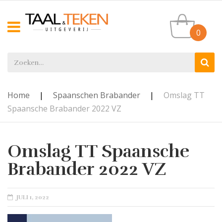
0
Home
|
Spaanschen Brabander
|
Omslag TT
Spaansche Brabander 2022 VZ
Omslag TT Spaansche
Brabander 2022 VZ
POSTED
JULI 1, 2022
ON