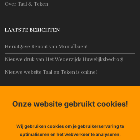
Over Taal & Teken
LAATSTE BERICHTEN
Heruitgave Renout van Montalbaen!
Nieuwe druk van Het Wederzijds Huwelijksbedrog!
Nieuwe website Taal en Teken is online!
CONTACT
Onze website gebruikt cookies!
Adres:
Noorderhaven 4, 8861 AN Harlingen
Email:
Info@taal-teken.nl
Wij gebruiken cookies om je gebruikerservaring te
Telefoon:
+31653848356
optimaliseren en het webverkeer te analyseren.