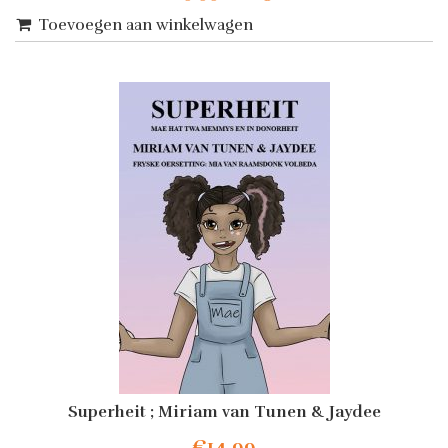
prijs
prijs
Toevoegen aan winkelwagen
was:
is:
€19.99.
€12.50.
Superheit ; Miriam van Tunen & Jaydee
€
14.99