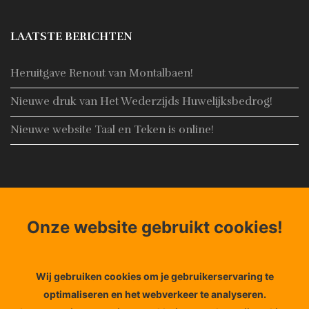
LAATSTE BERICHTEN
Heruitgave Renout van Montalbaen!
Nieuwe druk van Het Wederzijds Huwelijksbedrog!
Nieuwe website Taal en Teken is online!
CONTACT
Onze website gebruikt cookies!
Adres:
Noorderhaven 4, 8861 AN Harlingen
Email:
Info@taal-teken.nl
Telefoon:
+31653848356
Wij gebruiken cookies om je gebruikerservaring te
optimaliseren en het webverkeer te analyseren.