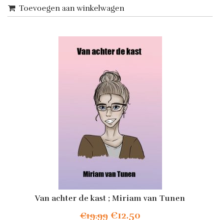
Toevoegen aan winkelwagen
Van achter de kast ; Miriam van Tunen
Oorspronkelijke
Huidige
€
12.50
€
19.99