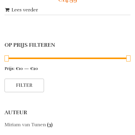
Lees verder
OP PRIJS FILTEREN
Prijs:
€10
—
€20
Min.
Max.
prijs
prijs
FILTER
AUTEUR
Miriam van Tunen
(3)