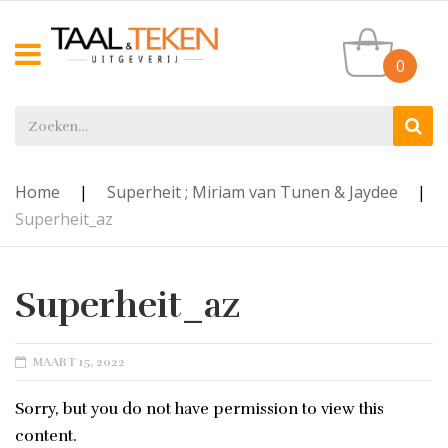
0
Home
|
Superheit ; Miriam van Tunen & Jaydee
|
Superheit_az
Superheit_az
POSTED
MAART 15, 2022
ON
Sorry, but you do not have permission to view this
content.