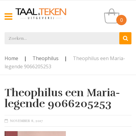
0
Home
|
Theophilus
|
Theophilus een Maria-
legende 9066205253
Theophilus een Maria-
legende 9066205253
POSTED
NOVEMBER 8, 2017
ON