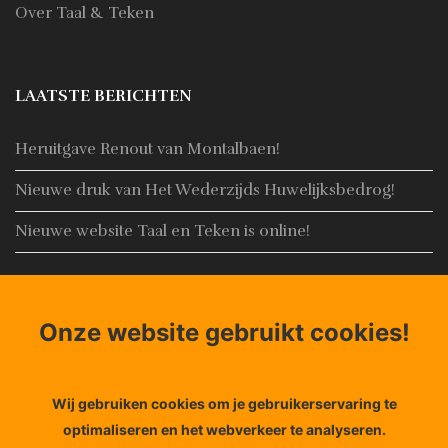
Over Taal & Teken
LAATSTE BERICHTEN
Heruitgave Renout van Montalbaen!
Nieuwe druk van Het Wederzijds Huwelijksbedrog!
Nieuwe website Taal en Teken is online!
CONTACT
Onze website gebruikt cookies!
Adres:
Noorderhaven 4, 8861 AN Harlingen
Email:
Info@taal-teken.nl
Wij gebruiken cookies om je gebruikerservaring te
Telefoon:
+31653848356
optimaliseren en het webverkeer te analyseren.