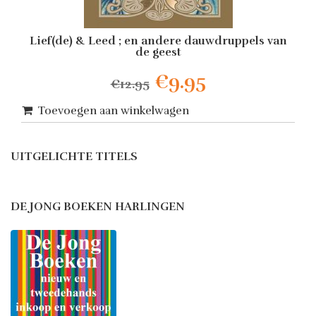
Lief(de) & Leed ; en andere dauwdruppels van
de geest
Oorspronkelijke
Huidige
€
9.95
€
12.95
prijs
prijs
Toevoegen aan winkelwagen
was:
is:
UITGELICHTE TITELS
€12.95.
€9.95.
DE JONG BOEKEN HARLINGEN