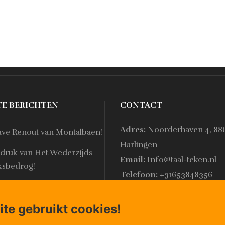
TE BERICHTEN
CONTACT
Adres:
Noorderhaven 4, 88
ave Renout van Montalbaen!
Harlingen
druk van Het Wederzijds
Email:
Info@taal-teken.nl
ksbedrog!
Telefoon:
+31653848356
website Taal en Teken is
te gebruikt cookies!