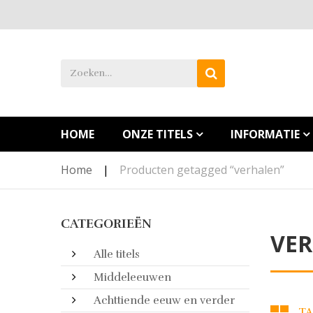
HOME
ONZE TITELS
INFORMATIE
Home
|
Producten getagged “verhalen”
CATEGORIEËN
VE
Alle titels
Middeleeuwen
Achttiende eeuw en verder
TA