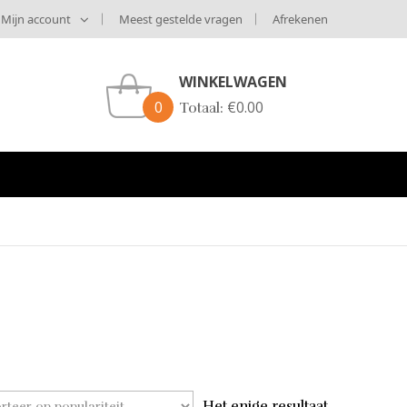
Mijn account
Meest gestelde vragen
Afrekenen
WINKELWAGEN
0
€
0.00
Totaal:
Het enige resultaat