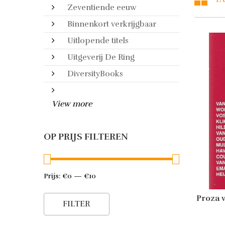
Zeventiende eeuw
Binnenkort verkrijgbaar
Uitlopende titels
Uitgeverij De Ring
DiversityBooks
View more
OP PRIJS FILTEREN
Prijs:
€0
—
€10
Min.
Max.
Proza v
prijs
prijs
FILTER
To