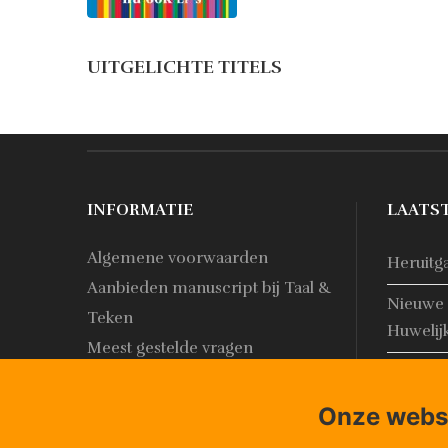
UITGELICHTE TITELS
INFORMATIE
LAATS
Algemene voorwaarden
Heruitg
Aanbieden manuscript bij Taal &
Nieuwe 
Teken
Huwelij
Meest gestelde vragen
Nieuwe 
Contact
online!
Over Taal & Teken
Onze websi