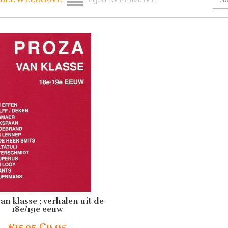
an klasse ; verhalen uit de
18e/19e eeuw
Oorspronkelijke
Huidige
€
9.95
€
15.95
evoegen aan winkelwagen