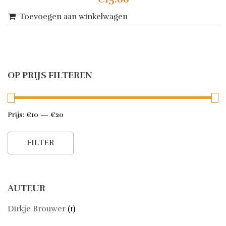
Toevoegen aan winkelwagen
OP PRIJS FILTEREN
Prijs:
€10
—
€20
Min.
Max.
prijs
prijs
FILTER
AUTEUR
Dirkje Brouwer
(1)