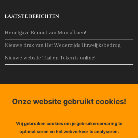
LAATSTE BERICHTEN
Heruitgave Renout van Montalbaen!
Nieuwe druk van Het Wederzijds Huwelijksbedrog!
Nieuwe website Taal en Teken is online!
CONTACT
Onze website gebruikt cookies!
Adres:
Noorderhaven 4, 8861 AN Harlingen
Email:
Info@taal-teken.nl
Telefoon:
+31653848356
Wij gebruiken cookies om je gebruikerservaring te
optimaliseren en het webverkeer te analyseren.