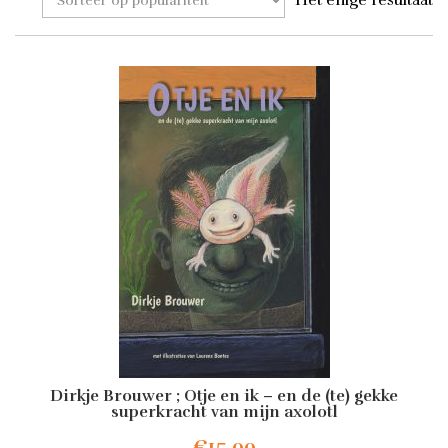
Het enige resultaat
Dirkje Brouwer ; Otje en ik – en de (te) gekke
superkracht van mijn axolotl
€
15.00