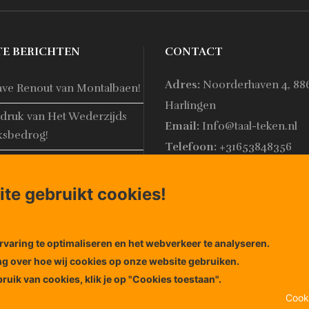
TE BERICHTEN
CONTACT
Adres:
Noorderhaven 4, 88
ave Renout van Montalbaen!
Harlingen
druk van Het Wederzijds
Email:
Info@taal-teken.nl
ksbedrog!
Telefoon:
+31653848356
website Taal en Teken is
te gebruikt cookies!
varing te optimaliseren en het webverkeer te analyseren.
ng over hoe wij cookies op onze website gebruiken.
ruik van cookies, klik je op "Cookies toestaan".
Cook