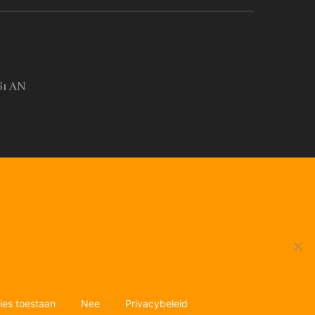
61 AN
ies toestaan
Nee
Privacybeleid