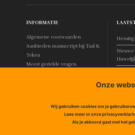
INFORMATIE
LAATS
Algemene voorwaarden
Heruitg
Aanbieden manuscript bij Taal &
Nieuwe 
Teken
Huwelij
Meest gestelde vragen
Nieuwe 
Contact
online!
Over Taal & Teken
Onze websi
Wij gebruiken cookies om je gebruikerser
© 2017 Taal-Teken.nl
Lees meer in onze privacyverklari
by Friesland ICT
Als je akkoord gaat met het geb