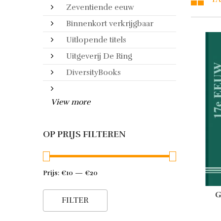
Zeventiende eeuw
Binnenkort verkrijgbaar
Uitlopende titels
Uitgeverij De Ring
DiversityBooks
View more
OP PRIJS FILTEREN
Prijs:
€10
—
€20
Min.
Max.
G
prijs
prijs
FILTER
To