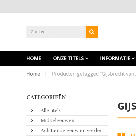
HOME
ONZE TITELS
INFORMATIE
Home
|
Producten getagged “Gijsbrecht van 
CATEGORIEËN
GIJ
Alle titels
Middeleeuwen
Achttiende eeuw en verder
TA