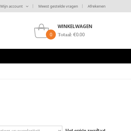
Mijn account
Meest gestelde vragen
Afrekenen
WINKELWAGEN
0
€
0.00
Totaal:
Het enige resultaat