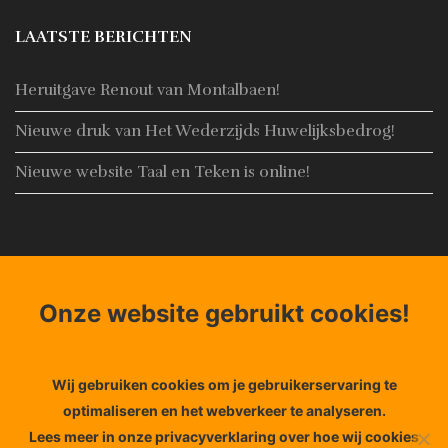
LAATSTE BERICHTEN
Heruitgave Renout van Montalbaen!
Nieuwe druk van Het Wederzijds Huwelijksbedrog!
Nieuwe website Taal en Teken is online!
CONTACT
Onze website gebruikt cookies!
Adres:
Noorderhaven 4, 8861 AN Harlingen
Email:
Info@taal-teken.nl
Telefoon:
+31653848356
Wij gebruiken cookies om je gebruikerservaring te
optimaliseren en het webverkeer te analyseren.
Lees meer in onze privacyverklaring over hoe wij cookies