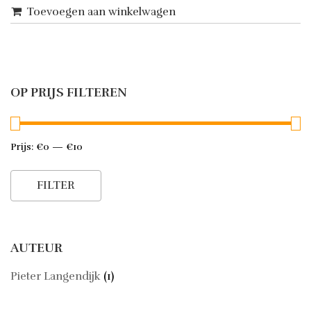
Toevoegen aan winkelwagen
OP PRIJS FILTEREN
Prijs:
€0
—
€10
Min.
Max.
prijs
prijs
FILTER
AUTEUR
Pieter Langendijk
(1)