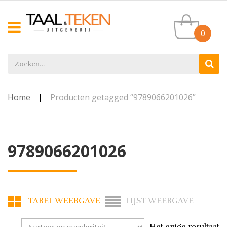
0
Home
|
Producten getagged “9789066201026”
9789066201026
TABEL WEERGAVE
LIJST WEERGAVE