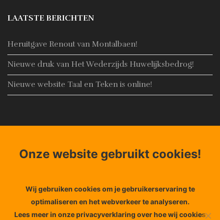
LAATSTE BERICHTEN
Heruitgave Renout van Montalbaen!
Nieuwe druk van Het Wederzijds Huwelijksbedrog!
Nieuwe website Taal en Teken is online!
CONTACT
Onze website gebruikt cookies!
Adres:
Noorderhaven 4, 8861 AN Harlingen
Email:
Info@taal-teken.nl
Telefoon:
+31653848356
Wij gebruiken cookies om je gebruikerservaring te
optimaliseren en het webverkeer te analyseren.
Lees meer in onze privacyverklaring over hoe wij cookies