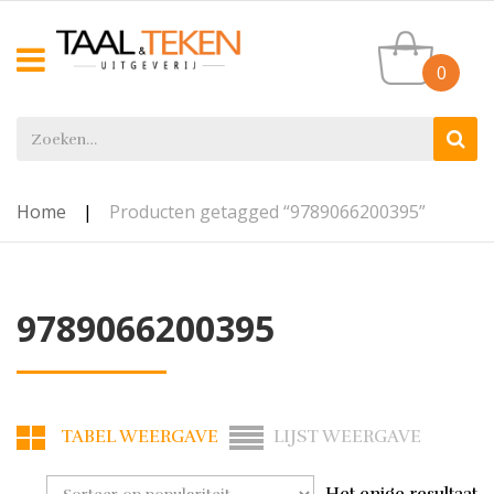
0
Home
|
Producten getagged “9789066200395”
9789066200395
TABEL WEERGAVE
LIJST WEERGAVE