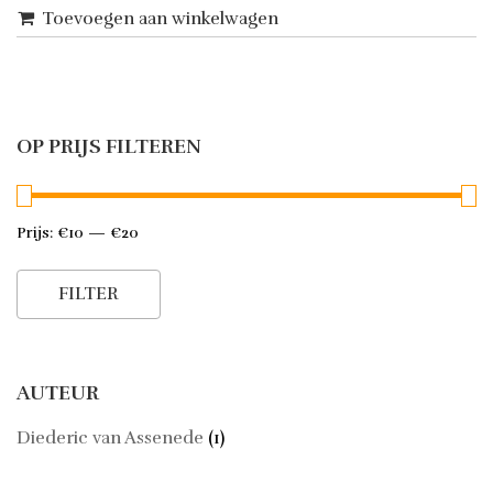
Toevoegen aan winkelwagen
OP PRIJS FILTEREN
Prijs:
€10
—
€20
Min.
Max.
prijs
prijs
FILTER
AUTEUR
Diederic van Assenede
(1)